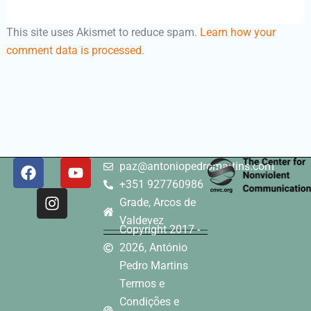
This site uses Akismet to reduce spam.
Learn how your
comment data is processed.
F
I
Y
paz@antoniopedromartins.com
a
n
o
+351 927760986
c
s
u
Grade, Arcos de
e
t
t
Valdevez
b
a
u
Copyright 2017 -
o
g
b
2026, António
o
r
e
Pedro Martins
k
a
Termos e
m
Condições e