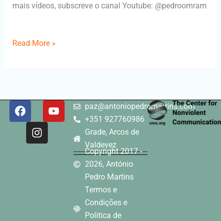
mais vídeos, subscreve o canal Youtube: @pedroomram
​
Read More »
F
I
Y
paz@antoniopedromartins.com
a
n
o
+351 927760986
c
s
u
Grade, Arcos de
e
t
t
Valdevez
b
a
u
Copyright 2017 -
o
g
b
2026, António
o
r
e
Pedro Martins
k
a
Termos e
m
Condições e
Politica de