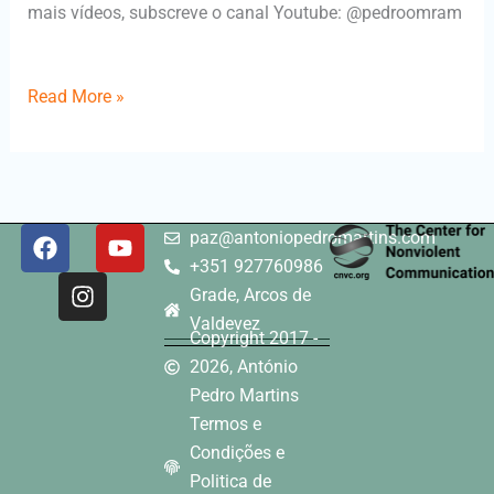
mais vídeos, subscreve o canal Youtube: @pedroomram
​
Read More »
F
I
Y
paz@antoniopedromartins.com
a
n
o
+351 927760986
c
s
u
Grade, Arcos de
e
t
t
Valdevez
b
a
u
Copyright 2017 -
o
g
b
2026, António
o
r
e
Pedro Martins
k
a
Termos e
m
Condições e
Politica de